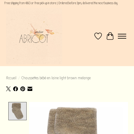
Free shipping from €60 or free pick up in store | Ordered before 3pm, delivered the next business day
Liste de souhaits
Panier
Accueil
/
Chaussettes bébé en laine light brown melange
Product image slideshow Items