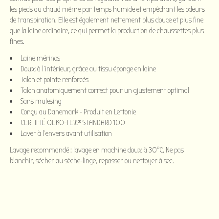
les pieds au chaud même par temps humide et empêchant les odeurs
de transpiration. Elle est également nettement plus douce et plus fine
que la laine ordinaire, ce qui permet la production de chaussettes plus
fines.
Laine mérinos
Doux à l'intérieur, grâce au tissu éponge en laine
Talon et pointe renforcés
Talon anatomiquement correct pour un ajustement optimal
Sans mulesing
Conçu au Danemark - Produit en Lettonie
CERTIFIÉ OEKO-TEX® STANDARD 100
Laver à l'envers avant utilisation
Lavage recommandé : lavage en machine doux à 30°C. Ne pas
blanchir, sécher au sèche-linge, repasser ou nettoyer à sec.