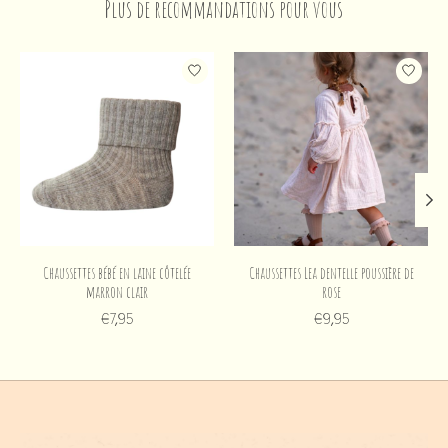
Plus de recommandations pour vous
Articles du carrousel de produits
Chaussettes bébé en laine côtelée
Chaussettes Lea dentelle poussière de
marron clair
rose
€7,95
€9,95