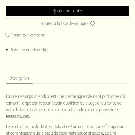
Ajouter au panier
Ajouter à la liste de souhaits
Ajouter pour comparer
♥ Bewaar voor geboortelijst
Description
La Crème Corps Calendula est une crème agréablement parfumée à la
camomille apaisante pour le soin quotidien du visage et du corps de
votre bébé. La crème pour le corps au Calendula aide à prévenir les
fesses rouges.
Les extraits d'huile de Calendula et de Camomille ont un effet apaisant
et garantissent que la peau de bébé reste douce et souple. La cire