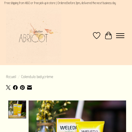
Free shipping from €60 or free pick up in store | Ordered before 3pm, delivered the next business day
Liste de souhaits
Panier
Accueil
/
Calendula bodycrème
Product image slideshow Items