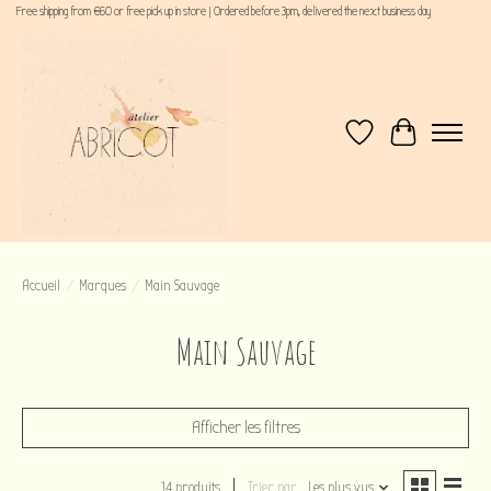
Free shipping from €60 or free pick up in store | Ordered before 3pm, delivered the next business day
Liste de souhaits
Panier
Accueil
/
Marques
/
Main Sauvage
Main Sauvage
Afficher les filtres
14 produits
Trier par
Les plus vus