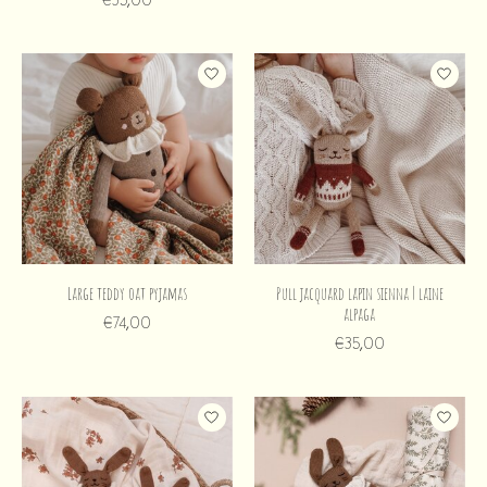
Large teddy oat pyjamas
Pull jacquard lapin sienna | laine
alpaga
€74,00
€35,00