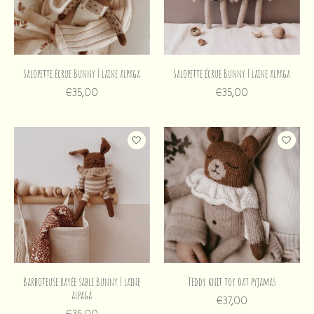
Salopette écrue Bunny | laine alpaga
Salopette écrue Bunny | laine alpaga
€35,00
€35,00
Barboteuse rayée sable Bunny | laine
Teddy knit toy oat pyjamas
alpaga
€37,00
€35,00