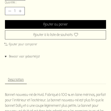
Quantité :
Ajouter au panier
Ajouter à la liste de souhaits
Ajouter pour comparer
♥ Bewaar voor geboortelijst
Description
Bonnet nouveau-né de Hvid. Fabriqué à 100 % en laine mérinos, parfait
pour l'intérieur et l'extérieur. Le bonnet nouveau-né est plus fin que le
bonnet Dolly et a une coupe légèrement plus petite. Le bonnet pour