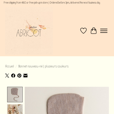
Free shipping from €60 or free pick up in store | Ordered before 3pm, delivered the next business day
Liste de souhaits
Panier
Accueil
/
Bonnet nouveau-né | plusieurs couleurs
Product image slideshow Items