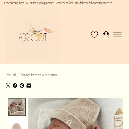
Free shipping from €60 or free pick up in store | Ordered before 3pm, delivered the next business day
Liste de souhaits
Panier
Accueil
/
Bonnet bébé velours camel
Product image slideshow Items