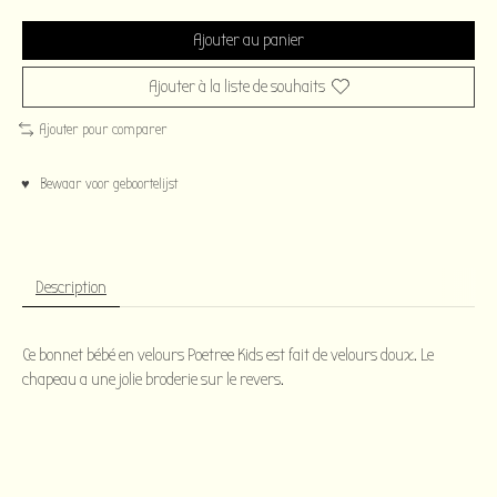
Ajouter au panier
Ajouter à la liste de souhaits
Ajouter pour comparer
♥ Bewaar voor geboortelijst
Description
Ce bonnet bébé en velours Poetree Kids est fait de velours doux. Le
chapeau a une jolie broderie sur le revers.