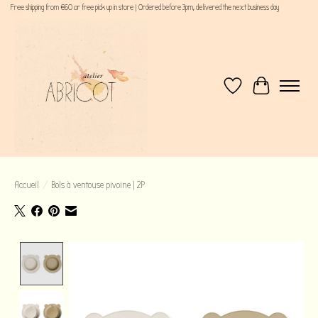
Free shipping from €60 or free pick up in store | Ordered before 3pm, delivered the next business day
Liste de souhaits
Panier
Accueil
/
Bols à ventouse pivoine | 2P
Product image slideshow Items