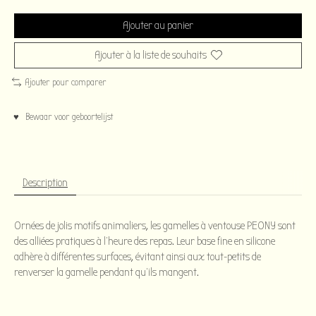
Ajouter au panier
Ajouter à la liste de souhaits
Ajouter pour comparer
♥ Bewaar voor geboortelijst
Description
Ornées de jolis motifs animaliers, les gamelles à ventouse PEONY sont
des alliées pratiques à l'heure des repas. Leur base fine en silicone
adhère à différentes surfaces, évitant ainsi aux tout-petits de
renverser la gamelle pendant qu'ils mangent.