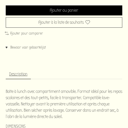
Ajouter au panier
Ajouter à la liste de souhaits
Ajouter pour comparer
♥ Bewaar voor geboortelijst
Description
Boîte à lunch avec compartiment amovible. Format idéal pour les repas
scolaires et des tout-petits, facile à transporter. Compatible lave-
vaisselle. Nettoyer avant la première utilisation et après chaque
utilisation. Bien sécher après lavage. Conserver dans un endroit sec, à
l'abri de la lumière directe du soleil.
DIMENSIONS