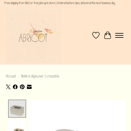
Free shipping from €60 or free pick up in store | Ordered before 3pm, delivered the next business day
Liste de souhaits
Panier
Accueil
/
Boîte à déjeuner | crocodile
Product image slideshow Items