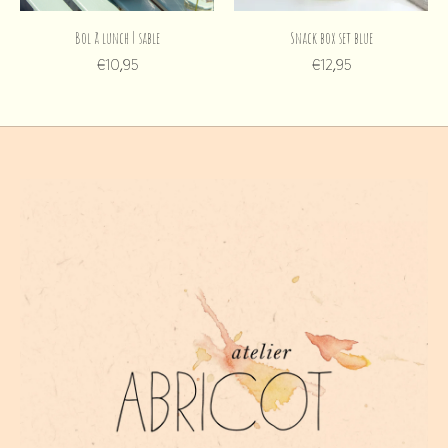
Bol à lunch | sable
Snack box set blue
€10,95
€12,95