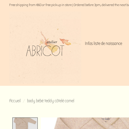
Free shipping from €60 or free pick up in store | Ordered before 3pm, delivered the next 
Infos liste de naissance
Accueil
/
body bébé teddy côtelé camel
Product image slideshow Items