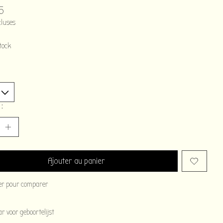
5
cluses
tock
 :
Ajouter au panier
er pour comparer
 voor geboortelijst