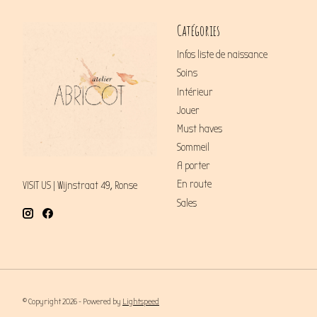
Catégories
Infos liste de naissance
Soins
Intérieur
Jouer
Must haves
Sommeil
A porter
En route
VISIT US | Wijnstraat 49, Ronse
Sales
© Copyright 2026 - Powered by
Lightspeed