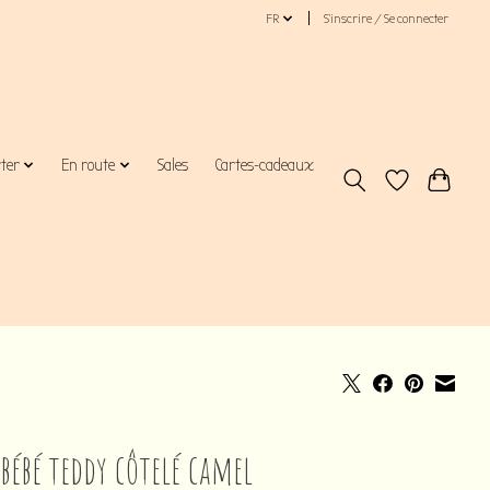
FR
S’inscrire / Se connecter
rter
En route
Sales
Cartes-cadeaux
 bébé teddy côtelé camel