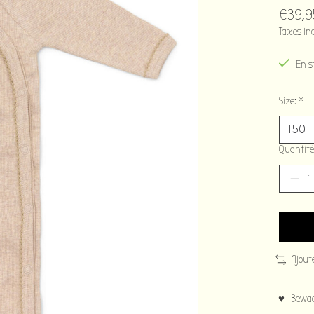
€39,9
Taxes in
En s
Size:
*
Quantité
Ajout
♥ Bewaar