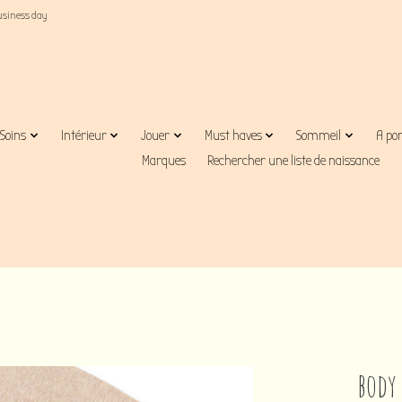
business day
Soins
Intérieur
Jouer
Must haves
Sommeil
A po
Marques
Rechercher une liste de naissance
body