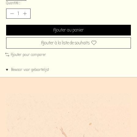
Quantité :
Ajouter au panier
Ajouter à la liste de souhaits
Ajouter pour comparer
♥ Bewaar voor geboortelijst