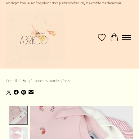
Free shipping from €60 or free pick up in store | Ordered before 3pm, delivered the next business day
Liste de souhaits
Panier
Accueil
/
Body à manches courtes | fraise
Product image slideshow Items