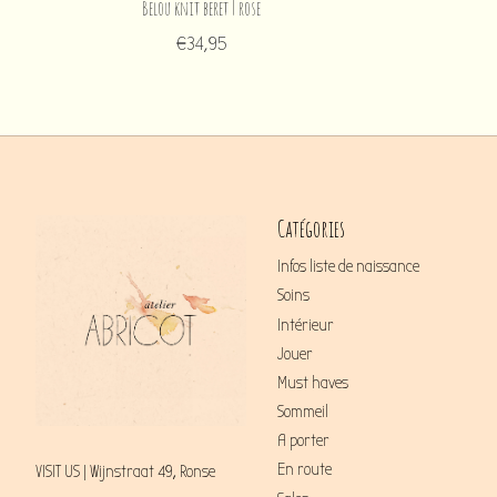
Belou knit beret | rose
€34,95
Catégories
Infos liste de naissance
Soins
Intérieur
Jouer
Must haves
Sommeil
A porter
En route
VISIT US | Wijnstraat 49, Ronse