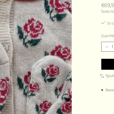
€69,9
Taxes in
En s
Quantité
Ajout
♥ Bewaar