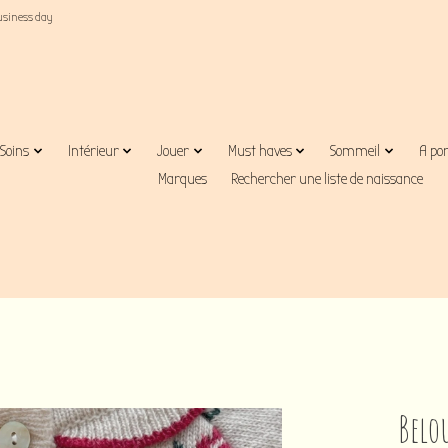
business day
Soins
Intérieur
Jouer
Must haves
Sommeil
A po
Marques
Rechercher une liste de naissance
Belo