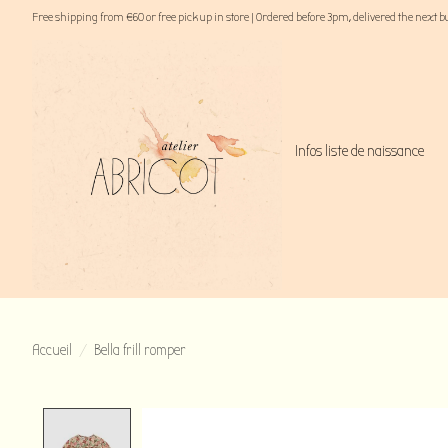
Free shipping from €60 or free pick up in store | Ordered before 3pm, delivered the next 
Infos liste de naissance
Accueil
/
Bella frill romper
Product image slideshow Items