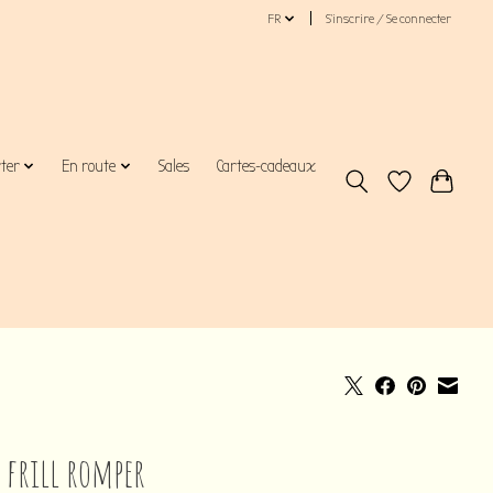
FR
S’inscrire / Se connecter
rter
En route
Sales
Cartes-cadeaux
a frill romper