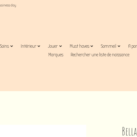
business day
Soins
Intérieur
Jouer
Must haves
Sommeil
A po
Marques
Rechercher une liste de naissance
Bell