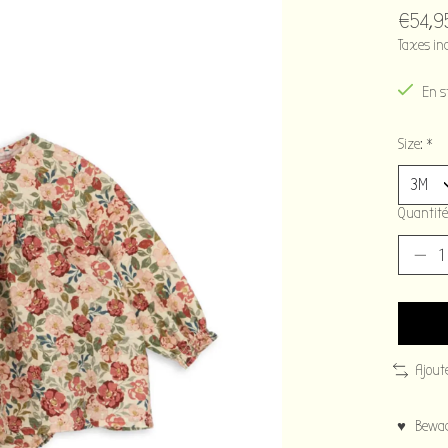
€54,9
Taxes in
En s
Size:
*
Quantité
Ajout
♥ Bewaar