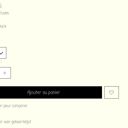
5
cluses
tock
 :
Ajouter au panier
er pour comparer
 voor geboortelijst