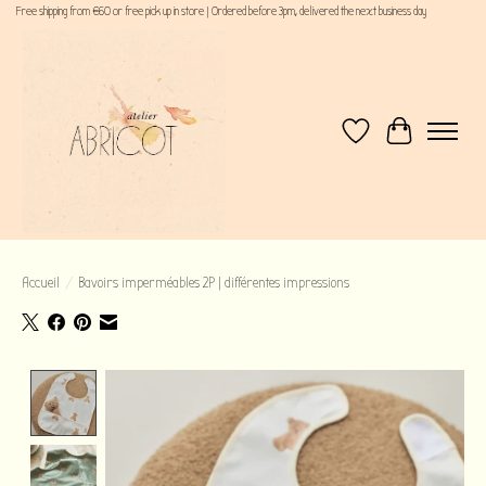
Free shipping from €60 or free pick up in store | Ordered before 3pm, delivered the next business day
Liste de souhaits
Panier
Accueil
/
Bavoirs imperméables 2P | différentes impressions
Product image slideshow Items