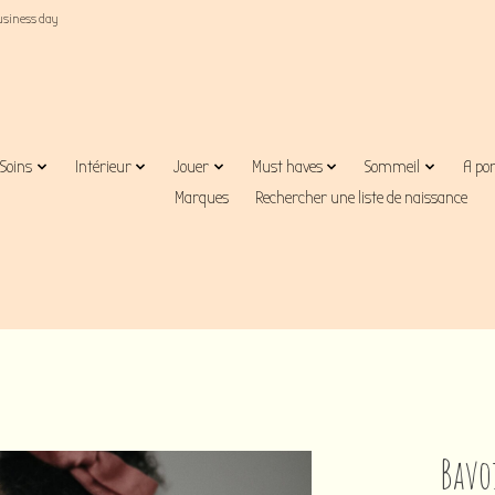
business day
Soins
Intérieur
Jouer
Must haves
Sommeil
A po
Marques
Rechercher une liste de naissance
Bavo