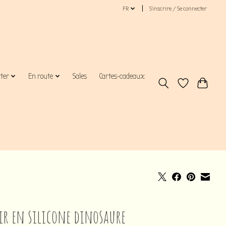
FR
S’inscrire / Se connecter
rter
En route
Sales
Cartes-cadeaux
ir en silicone dinosaure