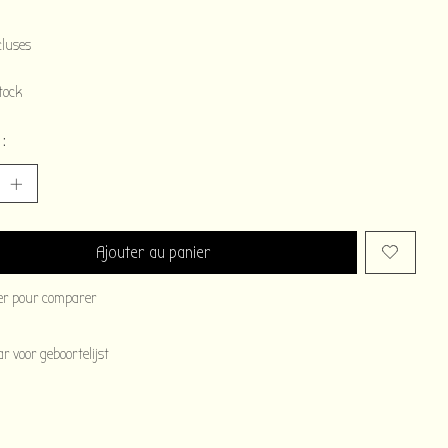
5
cluses
tock
 :
Ajouter au panier
er pour comparer
 voor geboortelijst