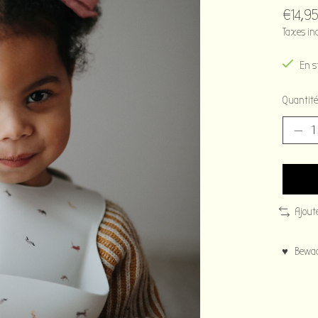
€14,9
Taxes in
En s
Quantité
Ajout
♥ Bewaar