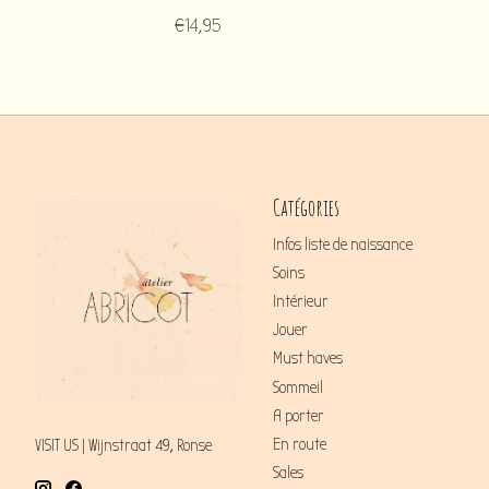
€14,95
Catégories
Infos liste de naissance
Soins
Intérieur
Jouer
Must haves
Sommeil
A porter
En route
VISIT US | Wijnstraat 49, Ronse
Sales