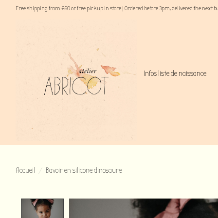
Free shipping from €60 or free pick up in store | Ordered before 3pm, delivered the next 
Infos liste de naissance
Accueil
/
Bavoir en silicone dinosaure
Product image slideshow Items