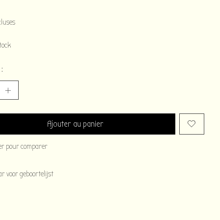
cluses
tock
 :
Ajouter au panier
er pour comparer
 voor geboortelijst