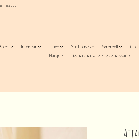
business day
Soins
Intérieur
Jouer
Must haves
Sommeil
A po
Marques
Rechercher une liste de naissance
Atta