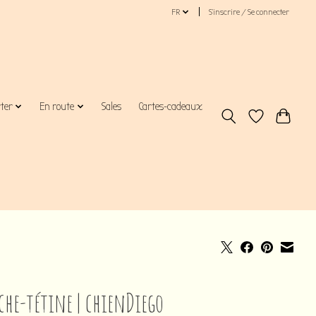
FR
S’inscrire / Se connecter
rter
En route
Sales
Cartes-cadeaux
che-tétine | chienDiego