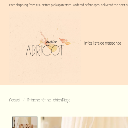
Free shipping from €60 or free pick up in store | Ordered before 3pm, delivered the next 
Infos liste de naissance
Accueil
/
Attache-tétine | chienDiego
Product image slideshow Items